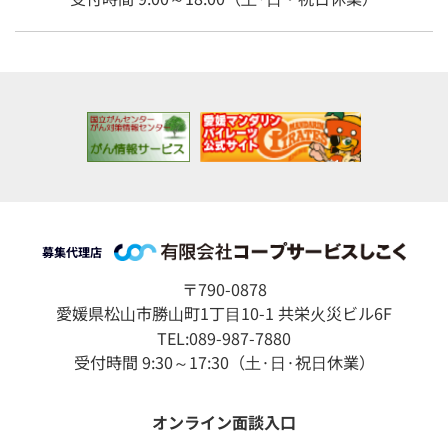
募集代理店
〒790-0878
愛媛県松⼭市勝⼭町1丁⽬10-1 共栄⽕災ビル6F
TEL:089-987-7880
受付時間 9:30～17:30（⼟·⽇·祝⽇休業）
オンライン面談入口