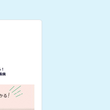
る！
疾病