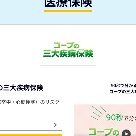
医療保険
の三大疾病保険
90秒で分か
コープの三大
脳卒中・心筋梗塞）のリスク
。