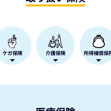
所得補償
保
ケガ保険
介護保険