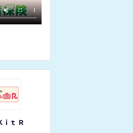
Ｋｉｔ Ｒ