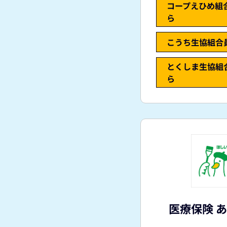
コープえひめ組
ら
こうち生協組合
とくしま生協組
ら
医療保険 