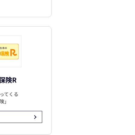
保険R
ってくる
険」